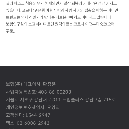
실외 마스크 착용 의무가 해제되면서 일상 회복의 기대감은 점점 커지고
있습니다. 코로나19 유행 이후 사람과 사람 사이의 접촉을 피하는 비대면
트렌드는 의사와 환자가 만나는 의료분야에서도 이어지고 있습니다.
보험연구원의 보고서에 따르면 원격의료는 코로나 이전부터 있었으며
주로...
보맵(주) 대표이사: 황정윤
사업자등록번호: 403-86-00203
서울시 서초구 강남대로 311 드림플러스 강남 7층 715호
개인정보보호책임자: 오영익
고객센터: 1544-2947
팩스: 02-6008-2942