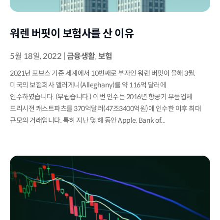
워렌 버핏이 보험사를 산 이유
5월 18일, 2022
|
금융생활
,
보험
2021년 포브스 기준 세계에서 10번째로 부자인 워렌 버핏이 올해 3월,
미국의 보험회사 앨러게니(Alleghany)를 약 116억 달러에
인수하였습니다. (부럽습니다.) 이번 인수는 2016년 항공기 부품업체
프리시전 캐스트파츠를 370억달러(47조3400억원)에 인수한 이후 최대
규모의 거래입니다. 특히 지난 몇 해 동안 Apple, Bank of...