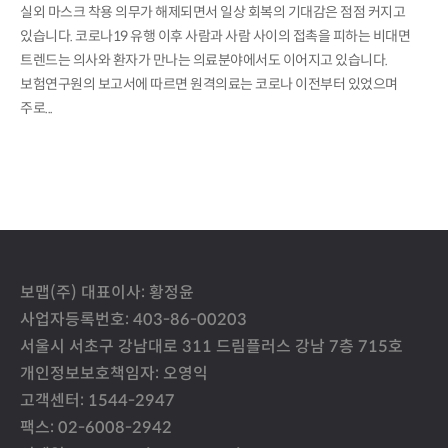
실외 마스크 착용 의무가 해제되면서 일상 회복의 기대감은 점점 커지고
있습니다. 코로나19 유행 이후 사람과 사람 사이의 접촉을 피하는 비대면
트렌드는 의사와 환자가 만나는 의료분야에서도 이어지고 있습니다.
보험연구원의 보고서에 따르면 원격의료는 코로나 이전부터 있었으며
주로...
보맵(주) 대표이사: 황정윤
사업자등록번호: 403-86-00203
서울시 서초구 강남대로 311 드림플러스 강남 7층 715호
개인정보보호책임자: 오영익
고객센터: 1544-2947
팩스: 02-6008-2942