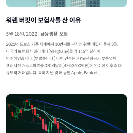
워렌 버핏이 보험사를 산 이유
5월 18일, 2022
|
금융생활
,
보험
2021년 포브스 기준 세계에서 10번째로 부자인 워렌 버핏이 올해 3월,
미국의 보험회사 앨러게니(Alleghany)를 약 116억 달러에
인수하였습니다. (부럽습니다.) 이번 인수는 2016년 항공기 부품업체
프리시전 캐스트파츠를 370억달러(47조3400억원)에 인수한 이후 최대
규모의 거래입니다. 특히 지난 몇 해 동안 Apple, Bank of...