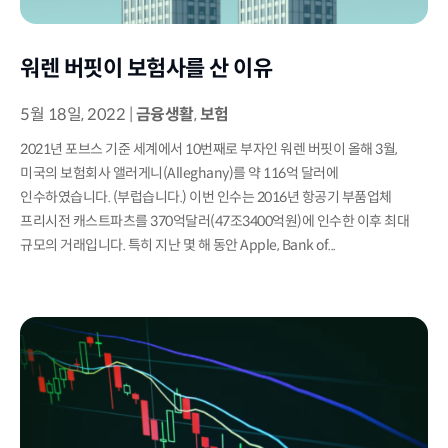
워렌 버핏이 보험사를 산 이유
5월 18일, 2022
|
금융생활
,
보험
2021년 포브스 기준 세계에서 10번째로 부자인 워렌 버핏이 올해 3월,
미국의 보험회사 앨러게니(Alleghany)를 약 116억 달러에
인수하였습니다. (부럽습니다.) 이번 인수는 2016년 항공기 부품업체
프리시전 캐스트파츠를 370억달러(47조3400억원)에 인수한 이후 최대
규모의 거래입니다. 특히 지난 몇 해 동안 Apple, Bank of...