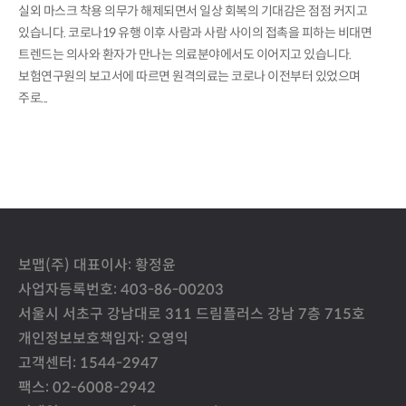
실외 마스크 착용 의무가 해제되면서 일상 회복의 기대감은 점점 커지고
있습니다. 코로나19 유행 이후 사람과 사람 사이의 접촉을 피하는 비대면
트렌드는 의사와 환자가 만나는 의료분야에서도 이어지고 있습니다.
보험연구원의 보고서에 따르면 원격의료는 코로나 이전부터 있었으며
주로...
보맵(주) 대표이사: 황정윤
사업자등록번호: 403-86-00203
서울시 서초구 강남대로 311 드림플러스 강남 7층 715호
개인정보보호책임자: 오영익
고객센터: 1544-2947
팩스: 02-6008-2942