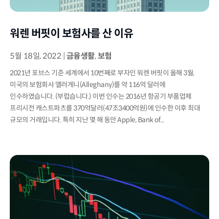
워렌 버핏이 보험사를 산 이유
5월 18일, 2022
|
금융생활
,
보험
2021년 포브스 기준 세계에서 10번째로 부자인 워렌 버핏이 올해 3월,
미국의 보험회사 앨러게니(Alleghany)를 약 116억 달러에
인수하였습니다. (부럽습니다.) 이번 인수는 2016년 항공기 부품업체
프리시전 캐스트파츠를 370억달러(47조3400억원)에 인수한 이후 최대
규모의 거래입니다. 특히 지난 몇 해 동안 Apple, Bank of...