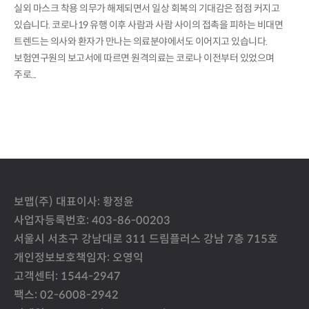
실외 마스크 착용 의무가 해제되면서 일상 회복의 기대감은 점점 커지고
있습니다. 코로나19 유행 이후 사람과 사람 사이의 접촉을 피하는 비대면
트렌드는 의사와 환자가 만나는 의료분야에서도 이어지고 있습니다.
보험연구원의 보고서에 따르면 원격의료는 코로나 이전부터 있었으며
주로...
보맵(주) 대표이사: 황정윤
사업자등록번호: 403-86-00203
서울시 서초구 강남대로 311 드림플러스 강남 7층 715호
개인정보보호책임자: 오영익
고객센터: 1544-2947
팩스: 02-6008-2942