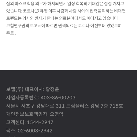
실외 마스크 착용 의무가 해제되면서 일상 회복의 기대감은 점점 커지고
있습니다. 코로나19 유행 이후 사람과 사람 사이의 접촉을 피하는 비대면
트렌드는 의사와 환자가 만나는 의료분야에서도 이어지고 있습니다.
보험연구원의 보고서에 따르면 원격의료는 코로나 이전부터 있었으며
주로...
보맵(주) 대표이사: 황정윤
사업자등록번호: 403-86-00203
서울시 서초구 강남대로 311 드림플러스 강남 7층 715호
개인정보보호책임자: 오영익
고객센터: 1544-2947
팩스: 02-6008-2942