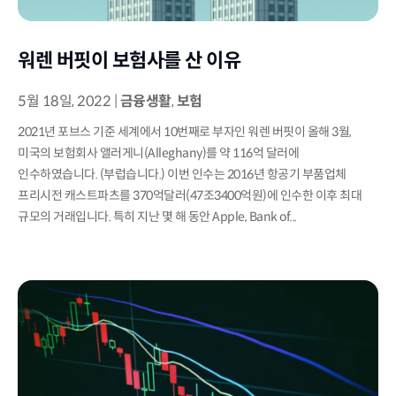
워렌 버핏이 보험사를 산 이유
5월 18일, 2022
|
금융생활
,
보험
2021년 포브스 기준 세계에서 10번째로 부자인 워렌 버핏이 올해 3월,
미국의 보험회사 앨러게니(Alleghany)를 약 116억 달러에
인수하였습니다. (부럽습니다.) 이번 인수는 2016년 항공기 부품업체
프리시전 캐스트파츠를 370억달러(47조3400억원)에 인수한 이후 최대
규모의 거래입니다. 특히 지난 몇 해 동안 Apple, Bank of...