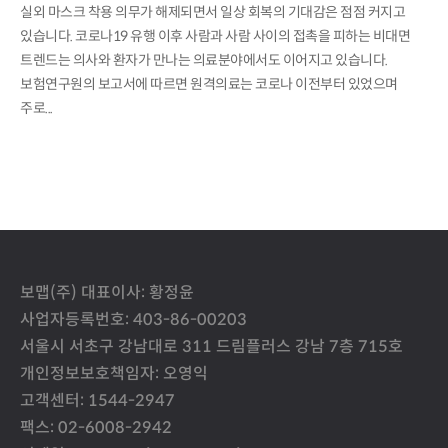
실외 마스크 착용 의무가 해제되면서 일상 회복의 기대감은 점점 커지고
있습니다. 코로나19 유행 이후 사람과 사람 사이의 접촉을 피하는 비대면
트렌드는 의사와 환자가 만나는 의료분야에서도 이어지고 있습니다.
보험연구원의 보고서에 따르면 원격의료는 코로나 이전부터 있었으며
주로...
보맵(주) 대표이사: 황정윤
사업자등록번호: 403-86-00203
서울시 서초구 강남대로 311 드림플러스 강남 7층 715호
개인정보보호책임자: 오영익
고객센터: 1544-2947
팩스: 02-6008-2942