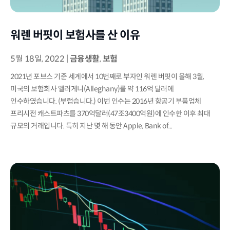
워렌 버핏이 보험사를 산 이유
5월 18일, 2022
|
금융생활
,
보험
2021년 포브스 기준 세계에서 10번째로 부자인 워렌 버핏이 올해 3월,
미국의 보험회사 앨러게니(Alleghany)를 약 116억 달러에
인수하였습니다. (부럽습니다.) 이번 인수는 2016년 항공기 부품업체
프리시전 캐스트파츠를 370억달러(47조3400억원)에 인수한 이후 최대
규모의 거래입니다. 특히 지난 몇 해 동안 Apple, Bank of...