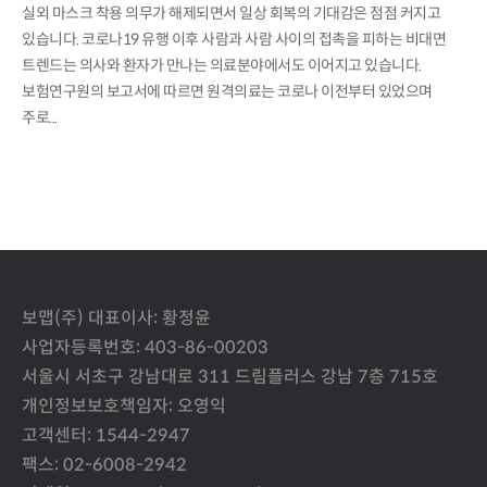
실외 마스크 착용 의무가 해제되면서 일상 회복의 기대감은 점점 커지고
있습니다. 코로나19 유행 이후 사람과 사람 사이의 접촉을 피하는 비대면
트렌드는 의사와 환자가 만나는 의료분야에서도 이어지고 있습니다.
보험연구원의 보고서에 따르면 원격의료는 코로나 이전부터 있었으며
주로...
보맵(주) 대표이사: 황정윤
사업자등록번호: 403-86-00203
서울시 서초구 강남대로 311 드림플러스 강남 7층 715호
개인정보보호책임자: 오영익
고객센터: 1544-2947
팩스: 02-6008-2942