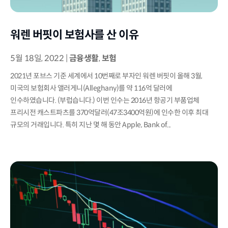
워렌 버핏이 보험사를 산 이유
5월 18일, 2022
|
금융생활
,
보험
2021년 포브스 기준 세계에서 10번째로 부자인 워렌 버핏이 올해 3월,
미국의 보험회사 앨러게니(Alleghany)를 약 116억 달러에
인수하였습니다. (부럽습니다.) 이번 인수는 2016년 항공기 부품업체
프리시전 캐스트파츠를 370억달러(47조3400억원)에 인수한 이후 최대
규모의 거래입니다. 특히 지난 몇 해 동안 Apple, Bank of...