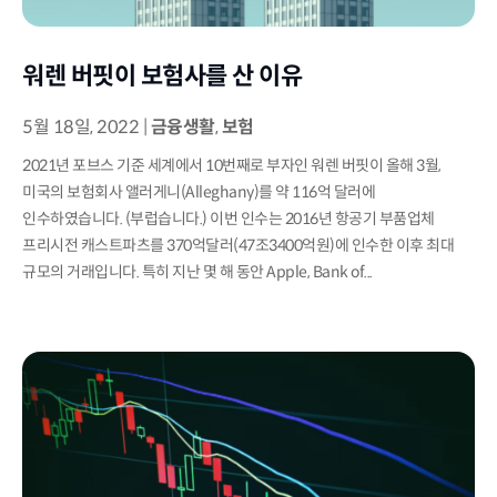
워렌 버핏이 보험사를 산 이유
5월 18일, 2022
|
금융생활
,
보험
2021년 포브스 기준 세계에서 10번째로 부자인 워렌 버핏이 올해 3월,
미국의 보험회사 앨러게니(Alleghany)를 약 116억 달러에
인수하였습니다. (부럽습니다.) 이번 인수는 2016년 항공기 부품업체
프리시전 캐스트파츠를 370억달러(47조3400억원)에 인수한 이후 최대
규모의 거래입니다. 특히 지난 몇 해 동안 Apple, Bank of...