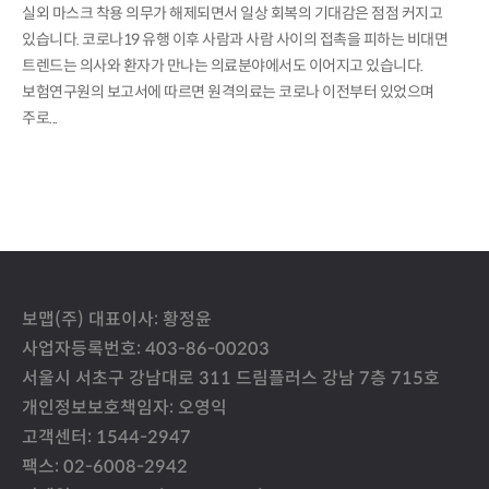
실외 마스크 착용 의무가 해제되면서 일상 회복의 기대감은 점점 커지고
있습니다. 코로나19 유행 이후 사람과 사람 사이의 접촉을 피하는 비대면
트렌드는 의사와 환자가 만나는 의료분야에서도 이어지고 있습니다.
보험연구원의 보고서에 따르면 원격의료는 코로나 이전부터 있었으며
주로...
보맵(주) 대표이사: 황정윤
사업자등록번호: 403-86-00203
서울시 서초구 강남대로 311 드림플러스 강남 7층 715호
개인정보보호책임자: 오영익
고객센터: 1544-2947
팩스: 02-6008-2942