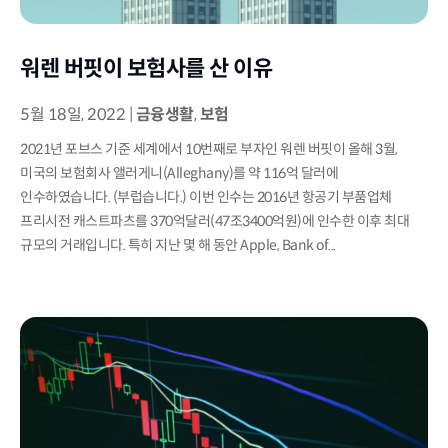
워렌 버핏이 보험사를 산 이유
5월 18일, 2022
|
금융생활
,
보험
2021년 포브스 기준 세계에서 10번째로 부자인 워렌 버핏이 올해 3월,
미국의 보험회사 앨러게니(Alleghany)를 약 116억 달러에
인수하였습니다. (부럽습니다.) 이번 인수는 2016년 항공기 부품업체
프리시전 캐스트파츠를 370억달러(47조3400억원)에 인수한 이후 최대
규모의 거래입니다. 특히 지난 몇 해 동안 Apple, Bank of...