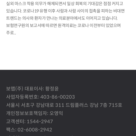
실외 마스크 착용 의무가 해제되면서 일상 회복의 기대감은 점점 커지고
있습니다. 코로나19 유행 이후 사람과 사람 사이의 접촉을 피하는 비대면
트렌드는 의사와 환자가 만나는 의료분야에서도 이어지고 있습니다.
보험연구원의 보고서에 따르면 원격의료는 코로나 이전부터 있었으며
주로...
보맵(주) 대표이사: 황정윤
사업자등록번호: 403-86-00203
서울시 서초구 강남대로 311 드림플러스 강남 7층 715호
개인정보보호책임자: 오영익
고객센터: 1544-2947
팩스: 02-6008-2942