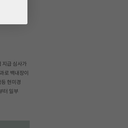
동특약
니다.
 지급 심사가
결과로 백내장이
극등 현미경
부터 일부