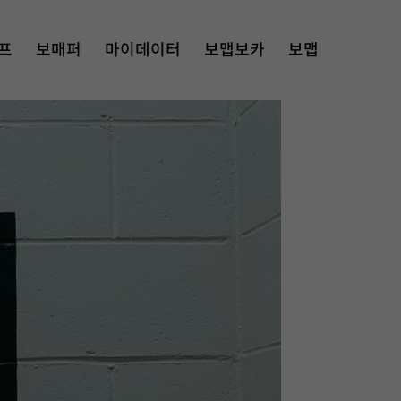
프
보매퍼
마이데이터
보맵보카
보맵