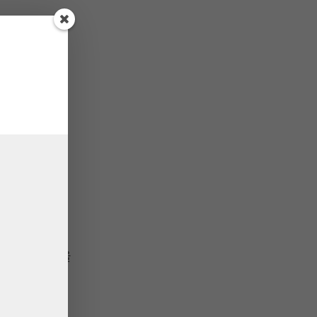
 보험 이슈가
 일제히
삼성화재(인하율
1.3%) 21일