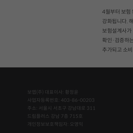
4월부터 보험
강화됩니다. 
보험설계사가 
확인·검증하는
추가되고 소비
보맵(주) 대표이사: 황정윤
사업자등록번호: 403-86-00203
주소: 서울시 서초구 강남대로 311
드림플러스 강남 7층 715호
개인정보보호책임자: 오영익