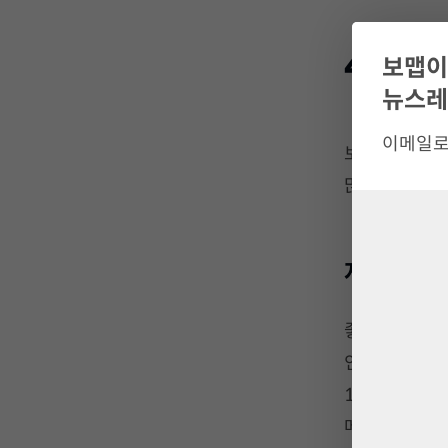
4월부
보맵이
뉴스
이메일로
보험사는 매년
많은 4월, 주
자동차 보
좋은 소식입니
인하합니다. 
1.2%)와 KB
메리츠화재(1.