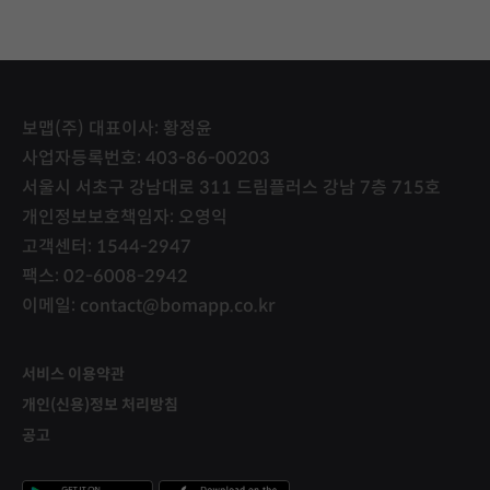
보맵(주) 대표이사: 황정윤
사업자등록번호: 403-86-00203
서울시 서초구 강남대로 311 드림플러스 강남 7층 715호
개인정보보호책임자: 오영익
고객센터: 1544-2947
팩스: 02-6008-2942
이메일: contact@bomapp.co.kr
서비스 이용약관
개인(신용)정보 처리방침
공고