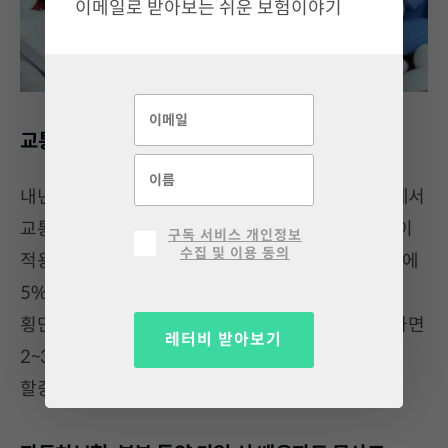
이메일로 받아보는 쉬운 보험이야기
교통법규 위반하면 보험료도 비싸져요
내년부터 어린이 보호구역(스쿨존)이나 횡단보도 등에서
교통법규를 위반할 경우 자동차 보험료 5~10% 할증이
구독 서비스 개인정보
수집 및 이용 동의
적용됩니다. 어린이 보호구역에서 속도위반 시 1 위반에
5%, 2회 이상 위반 시 10%가 할증됩니다. 보행자가
횡단보도를 건너고 있을 때 보행자 보호 의무를 위반하면
레터비 받아보기
2~3회 위반에 5%, 4회 이상 위반에 보험료 10%를
할증하니 안전운전에 더욱 신경 써야 합니다.