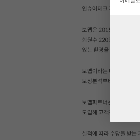
이메일로
인슈어테크 기업 ‘보맵’이
보맵은 2015년 설립되어
회원수 220만명을 돌파
있는 환경을 만들어가고 있
보맵이라는 디지털 플랫폼
보장분석부터 상담, 가입까
보맵파트너는 출범과 동시
도입해 고객경험 제고를 
실적에 따라 수당을 받는 