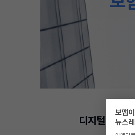
보맵이
디지털 GA 보
뉴스