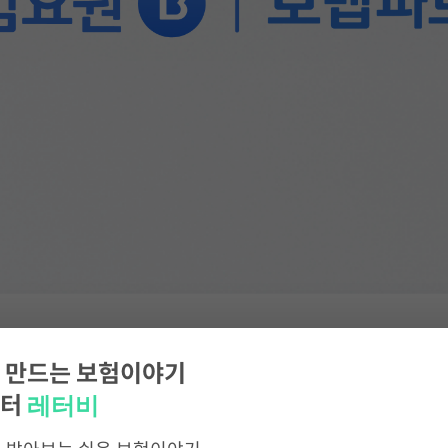
 만드는 보험이야기
맵파트너 출범, 보험요원 채용
레터비
레터