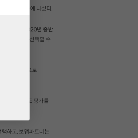
매채널 다각화에 나섰다.
 기업으로 2020년 중반
험을 확인하고 선택할 수
 최적의 방식으로
고 상담 만족도 평가를
 선택하고, 보맵파트너는